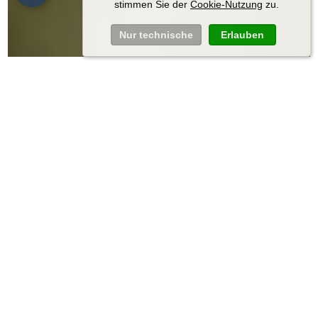
stimmen Sie der
Cookie-Nutzung
zu.
Nur technische
Erlauben
Geh wohin dein
Geschmackssinn dich
führt!
Entdecken Sie die neapolitanische Pizza neu in
der zentral gelegenen Pizzeria-Bistrot Turonda,
die in etwa 5 Gehminuten von unserem Hotel
aus erreichbar ist.